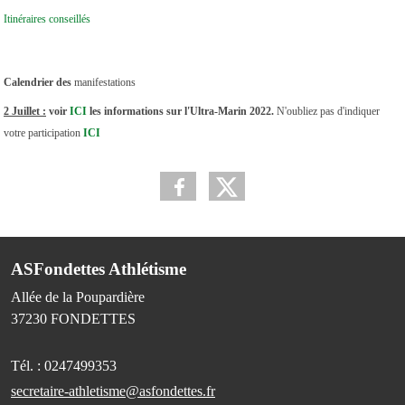
Itinéraires conseillés
Calendrier des
manifestations
2 Juillet :
voir
ICI
les informations sur l'Ultra-Marin 2022.
N'oubliez pas d'indiquer
votre participation
ICI
ASFondettes Athlétisme
Allée de la Poupardière
37230
FONDETTES
Tél. :
0247499353
secretaire-athletisme@asfondettes.fr