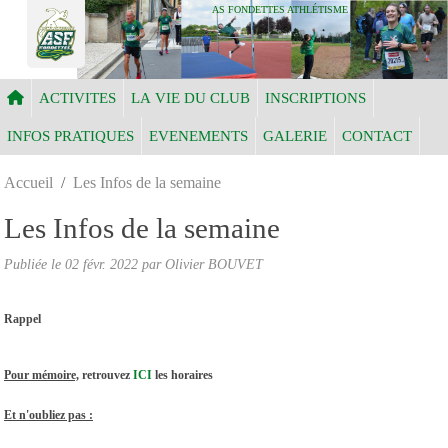
Panneau de gestion des cookies
AS FONDETTES ATHLÉTISME
ACTIVITES
LA VIE DU CLUB
INSCRIPTIONS
INFOS PRATIQUES
EVENEMENTS
GALERIE
CONTACT
Accueil
Les Infos de la semaine
Les Infos de la semaine
Publiée le
02 févr. 2022
par Olivier BOUVET
Rappel
Pour mémoire,
retrouvez
ICI
les horaires
Et n'oubliez pas :