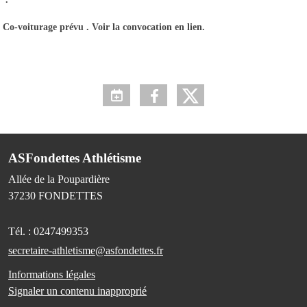
Co-voiturage prévu . Voir la convocation en lien.
ASFondettes Athlétisme
Allée de la Poupardière
37230
FONDETTES
Tél. :
0247499353
secretaire-athletisme@asfondettes.fr
Informations légales
Signaler un contenu inapproprié