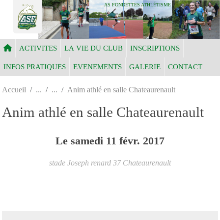
Panneau de gestion des cookies
AS FONDETTES ATHLÉTISME
ACTIVITES
LA VIE DU CLUB
INSCRIPTIONS
INFOS PRATIQUES
EVENEMENTS
GALERIE
CONTACT
Accueil
Anim athlé en salle Chateaurenault
Anim athlé en salle Chateaurenault
Le
samedi
11
févr.
2017
stade Joseph renard
37
Chateaurenault