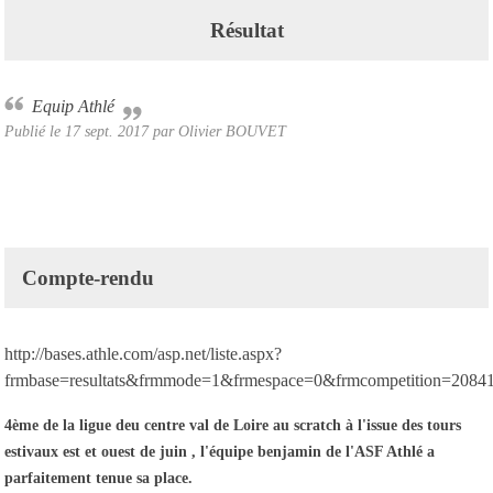
Résultat
Equip Athlé
Publié le
17 sept. 2017
par Olivier BOUVET
Compte-rendu
http://bases.athle.com/asp.net/liste.aspx?
frmbase=resultats&frmmode=1&frmespace=0&frmcompetition=20841
4ème de la ligue deu centre val de Loire au scratch à l'issue des tours
estivaux est et ouest de juin , l'équipe benjamin de l'ASF Athlé a
parfaitement tenue sa place.