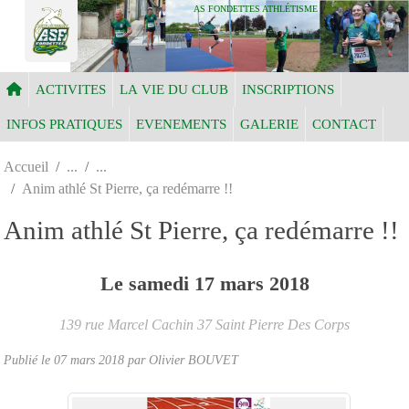
Panneau de gestion des cookies
AS FONDETTES ATHLÉTISME
ACTIVITES
LA VIE DU CLUB
INSCRIPTIONS
INFOS PRATIQUES
EVENEMENTS
GALERIE
CONTACT
Accueil
Anim athlé St Pierre, ça redémarre !!
Anim athlé St Pierre, ça redémarre !!
Le
samedi
17
mars
2018
139 rue Marcel Cachin
37
Saint Pierre Des Corps
Publié le
07 mars 2018
par Olivier BOUVET