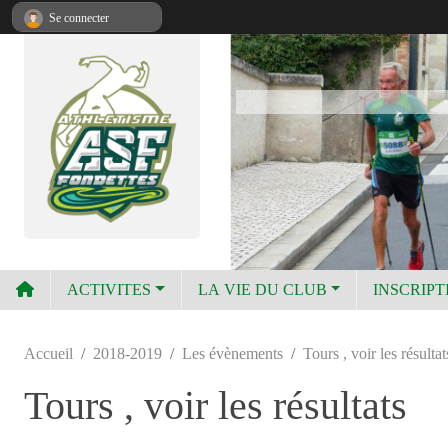
Panneau de gestion des cookies
Se connecter
ACTIVITES
LA VIE DU CLUB
INSCRIPT
Accueil
2018-2019
Les évènements
Tours , voir les résultat
Tours , voir les résultats