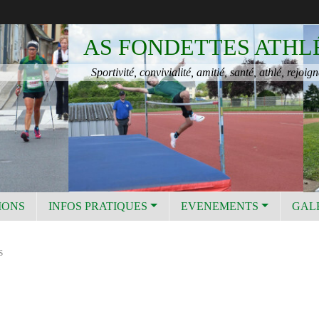
AS FONDETTES ATHL
Sportivité, convivialité, amitié, santé, athlé, rejoign
IONS
INFOS PRATIQUES
EVENEMENTS
GAL
s