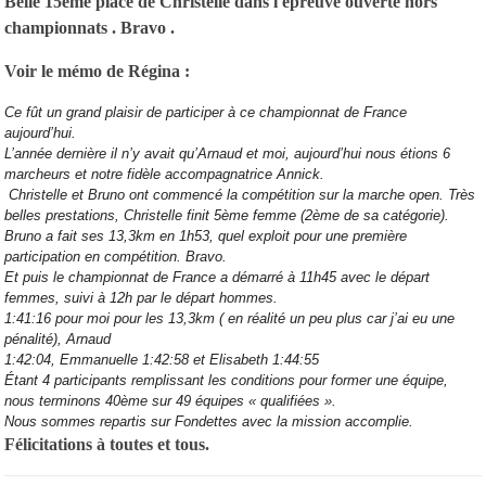
Belle 15ème place de Christelle dans l'épreuve ouverte hors
championnats . Bravo .
Voir le mémo de Régina :
Ce fût un grand plaisir de participer à ce championnat de France
aujourd’hui.
L’année dernière il n’y avait qu’Arnaud et moi, aujourd’hui nous étions 6
marcheurs et notre
fidèle
accompagnatrice Annick.
Christelle et Bruno ont commencé la compétition sur la marche open. Très
belles prestations, Christelle finit 5ème femme (2ème de sa catégorie).
Bruno a fait ses 13,3km en 1h53, quel exploit pour une première
participation en compétition. Bravo.
Et puis le championnat de France a démarré à 11h45 avec le départ
femmes, suivi à 12h par le départ hommes.
1:41:16 pour moi pour les 13,3km ( en réalité un peu plus car j’ai eu une
pénalité), Arnaud
1:42:04, Emmanuelle 1:42:58 et Elisabeth 1:44:55
Étant 4 participants remplissant les conditions pour former une équipe,
nous terminons 40ème sur 49 équipes « qualifiées ».
Nous sommes repartis sur Fondettes avec la mission accomplie.
Félicitations à toutes et tous.