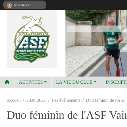
Panneau de gestion des cookies
Se connecter
ACTIVITES
LA VIE DU CLUB
INSCRIPT
Accueil
2020-2021
Les évènements
Duo féminin de l'ASF 
Duo féminin de l'ASF Vai