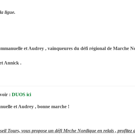
la ligue.
 Emmanuelle et Audrey , vainqueures du défi régional de Marche Nor
 et Annick .
voir :
DUOS ici
anuelle et Audrey , bonne marche !
il Tours, vous propose un défi Mrche Nordique en relais , profitez de 