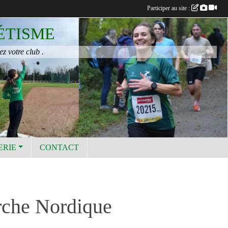
Participer au site :
ÉTISME
ez votre club .
ERIE
CONTACT
rche Nordique