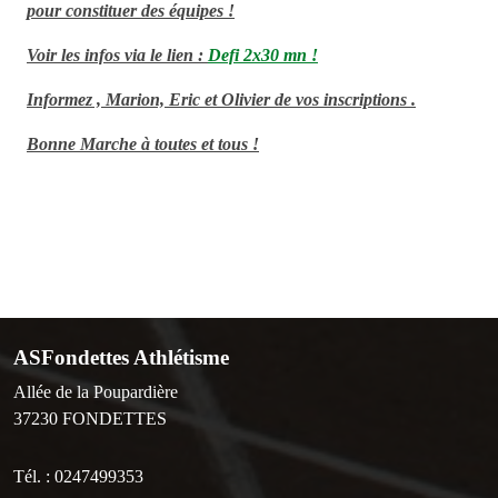
pour constituer des équipes !
Voir les infos via le lien :
Defi 2x30 mn !
Informez , Marion, Eric et Olivier de vos inscriptions .
Bonne Marche à toutes et tous !
ASFondettes Athlétisme
Allée de la Poupardière
37230
FONDETTES
Tél. :
0247499353