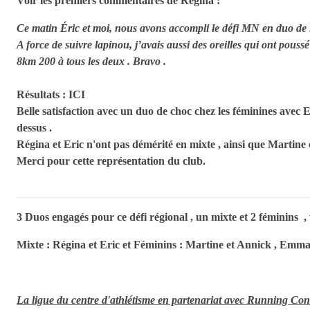
Voir les premiers commentaires de Régina :
Ce matin Éric et moi, nous avons accompli le défi MN en duo de 
A force de suivre lapinou, j’avais aussi des oreilles qui ont poussé
8km 200 à tous les deux . Bravo .
Résultats :
ICI
Belle satisfaction avec un duo de choc chez les féminines avec
dessus .
Régina et Eric n'ont pas démérité en mixte , ainsi que Martine
Merci pour cette représentation du club.
3 Duos engagés pour ce défi régional , un mixte et 2 féminins , 
Mixte : Régina et Eric et Féminins : Martine et Annick , Emm
La ligue du centre d'athlétisme en partenariat avec Running Conse