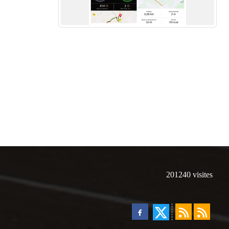
201240
visites