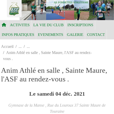
Panneau de gestion des cookies
AS FONDETTES ATHLÉTISME
ACTIVITES
LA VIE DU CLUB
INSCRIPTIONS
INFOS PRATIQUES
EVENEMENTS
GALERIE
CONTACT
Accueil
Anim Athlé en salle , Sainte Maure, l'ASF au rendez-
vous .
Anim Athlé en salle , Sainte Maure,
l'ASF au rendez-vous .
Le
samedi
04
déc.
2021
Gymnase de la Manse , Rue du Louroux
37
Sainte Maure de
Touraine