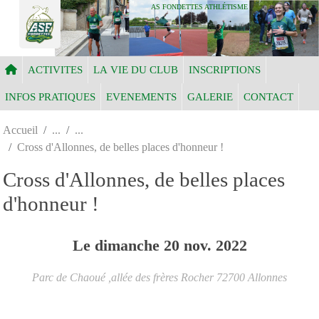
Panneau de gestion des cookies
AS FONDETTES ATHLÉTISME
ACTIVITES
LA VIE DU CLUB
INSCRIPTIONS
INFOS PRATIQUES
EVENEMENTS
GALERIE
CONTACT
Accueil
Cross d'Allonnes, de belles places d'honneur !
Cross d'Allonnes, de belles places
d'honneur !
Le
dimanche
20
nov.
2022
Parc de Chaoué ,allée des frères Rocher
72700
Allonnes