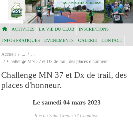
Panneau de gestion des cookies
AS FONDETTES ATHLÉTISME
ACTIVITES
LA VIE DU CLUB
INSCRIPTIONS
INFOS PRATIQUES
EVENEMENTS
GALERIE
CONTACT
Accueil
Challenge MN 37 et Dx de trail, des places d'honneur.
Challenge MN 37 et Dx de trail, des
places d'honneur.
Le
samedi
04
mars
2023
Rue du Saint Crépin
37
Chambon