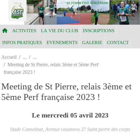
Panneau de gestion des cookies
AS FONDETTES ATHLÉTISME
ACTIVITES
LA VIE DU CLUB
INSCRIPTIONS
INFOS PRATIQUES
EVENEMENTS
GALERIE
CONTACT
Accueil
Meeting de St Pierre, relais 3ème et 5ème Perf
française 2023 !
Meeting de St Pierre, relais 3ème et
5ème Perf française 2023 !
Le
mercredi
05
avril
2023
Stade Camelinat, Avenue casanova
37
Saint pierre des corps