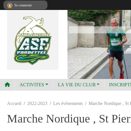
Panneau de gestion des cookies
Se connecter
ACTIVITES
LA VIE DU CLUB
INSCRIPT
Accueil
2022-2023
Les évènements
Marche Nordique , St P
Marche Nordique , St Pier