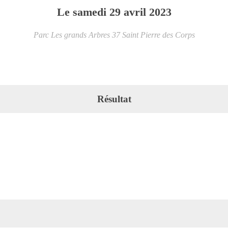
Le
samedi
29
avril
2023
Parc Les grands Arbres
37
Saint Pierre des Corps
Résultat