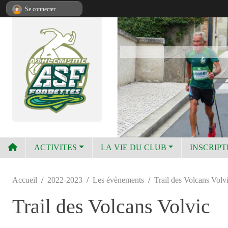
Panneau de gestion des cookies
Se connecter
ACTIVITES
LA VIE DU CLUB
INSCRIPT
Accueil
2022-2023
Les évènements
Trail des Volcans Volv
Trail des Volcans Volvic