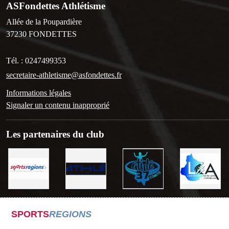
ASFondettes Athlétisme
Allée de la Poupardière
37230
FONDETTES
Tél. :
0247499353
secretaire-athletisme@asfondettes.fr
Informations légales
Signaler un contenu inapproprié
Les partenaires du club
SPORTS
REGIONS