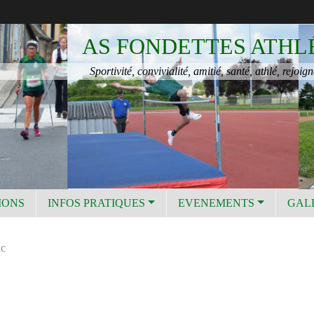
AS FONDETTES ATHL
Sportivité, convivialité, amitié, santé, athlé, rejoign
IONS
INFOS PRATIQUES
EVENEMENTS
GAL
ic