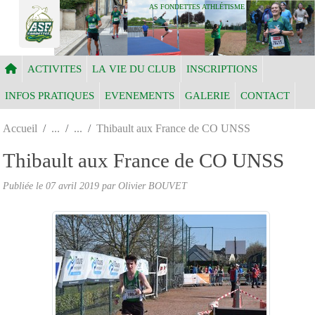
Panneau de gestion des cookies
AS FONDETTES ATHLÉTISME
ACTIVITES
LA VIE DU CLUB
INSCRIPTIONS
INFOS PRATIQUES
EVENEMENTS
GALERIE
CONTACT
Accueil
Thibault aux France de CO UNSS
Thibault aux France de CO UNSS
Publiée le
07 avril 2019
par Olivier BOUVET