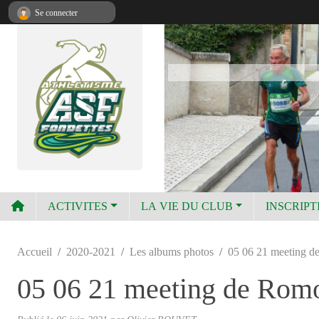
Panneau de gestion des cookies
Se connecter
ACTIVITES
LA VIE DU CLUB
INSCRIPT
Accueil
2020-2021
Les albums photos
05 06 21 meeting d
05 06 21 meeting de Romo