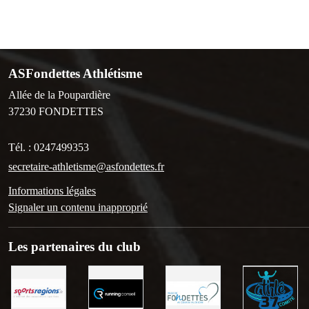
ASFondettes Athlétisme
Allée de la Poupardière
37230
FONDETTES
Tél. :
0247499353
secretaire-athletisme@asfondettes.fr
Informations légales
Signaler un contenu inapproprié
Les partenaires du club