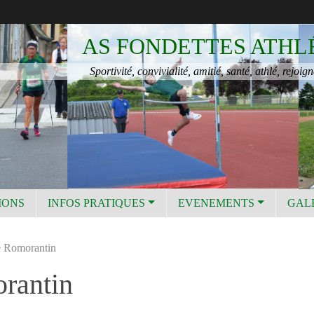
AS FONDETTES ATHL
Sportivité, convivialité, amitié, santé, athlé, rejoign
IONS
INFOS PRATIQUES
EVENEMENTS
GAL
e Romorantin
rantin