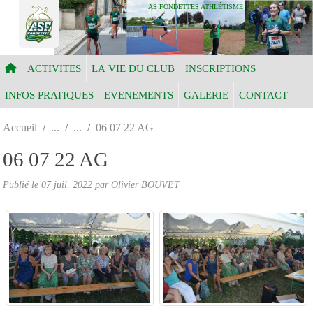
Panneau de gestion des cookies
AS FONDETTES ATHLÉTISME
ACTIVITES
LA VIE DU CLUB
INSCRIPTIONS
INFOS PRATIQUES
EVENEMENTS
GALERIE
CONTACT
Accueil
06 07 22 AG
06 07 22 AG
Publié le
07 juil. 2022
par Olivier BOUVET