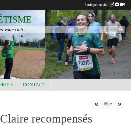
Participer au site :
ÉTISME
ez votre club .
ERIE
CONTACT
t Claire recompensés