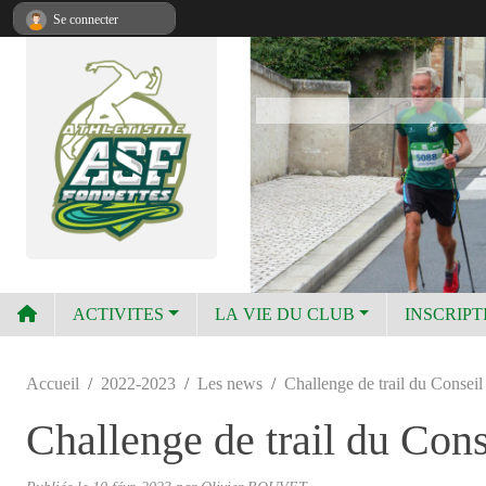
Panneau de gestion des cookies
Se connecter
ACTIVITES
LA VIE DU CLUB
INSCRIPT
Accueil
2022-2023
Les news
Challenge de trail du Consei
Challenge de trail du Con