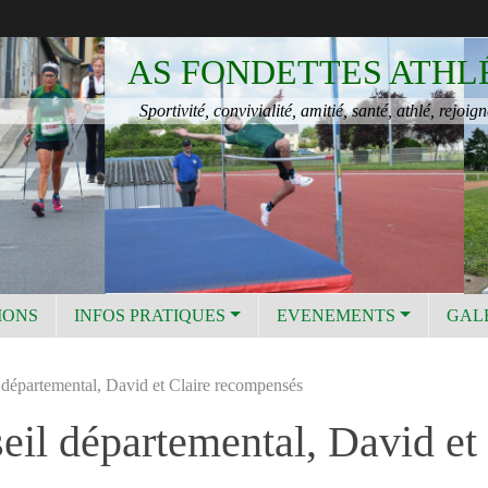
AS FONDETTES ATHL
Sportivité, convivialité, amitié, santé, athlé, rejoign
IONS
INFOS PRATIQUES
EVENEMENTS
GAL
l départemental, David et Claire recompensés
seil départemental, David e