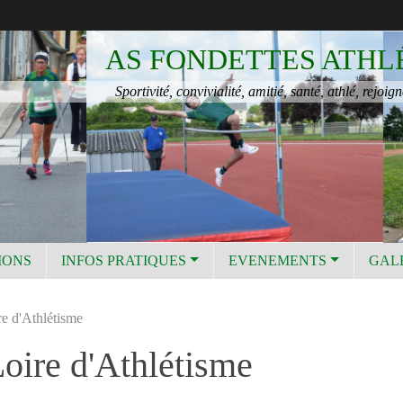
AS FONDETTES ATHL
Sportivité, convivialité, amitié, santé, athlé, rejoign
IONS
INFOS PRATIQUES
EVENEMENTS
GAL
e d'Athlétisme
oire d'Athlétisme