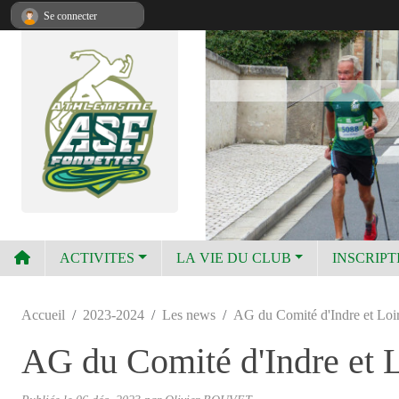
Panneau de gestion des cookies
Se connecter
ACTIVITES
LA VIE DU CLUB
INSCRIPT
Accueil
2023-2024
Les news
AG du Comité d'Indre et Loir
AG du Comité d'Indre et L