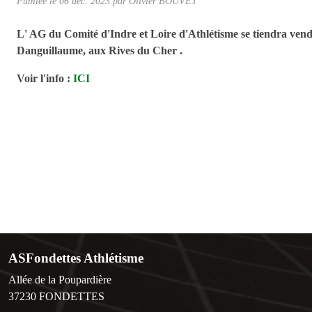
Publiée le
06 déc. 2023
par Olivier BOUVET
L' AG du Comité d'Indre et Loire d'Athlétisme se tiendra vend
Danguillaume, aux Rives du Cher .
Voir l'info :
ICI
ASFondettes Athlétisme
Allée de la Poupardière
37230
FONDETTES