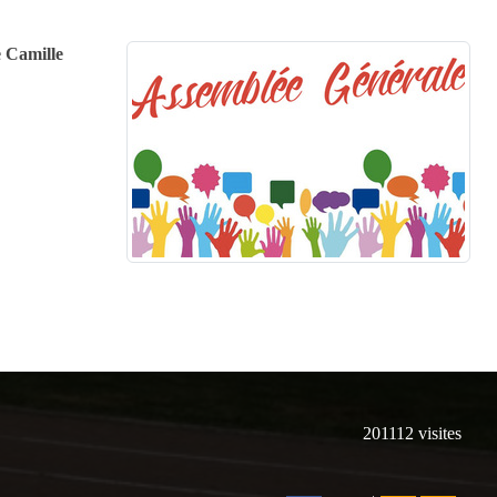
e Camille
201112
visites