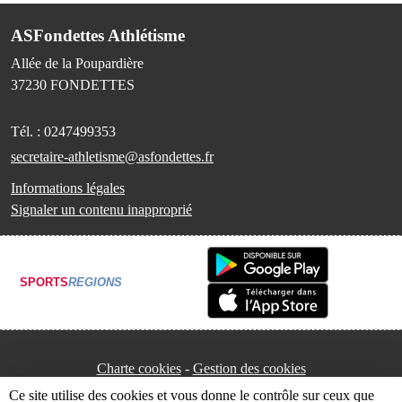
ASFondettes Athlétisme
Allée de la Poupardière
37230
FONDETTES
Tél. :
0247499353
secretaire-athletisme@asfondettes.fr
Informations légales
Signaler un contenu inapproprié
SPORTS
REGIONS
Charte cookies
Gestion des cookies
Ce site utilise des cookies et vous donne le contrôle sur ceux que