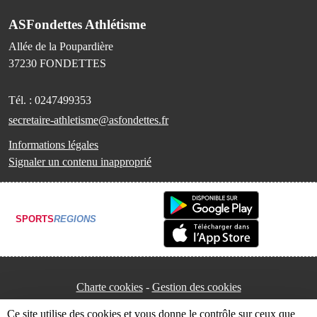
ASFondettes Athlétisme
Allée de la Poupardière
37230
FONDETTES
Tél. :
0247499353
secretaire-athletisme@asfondettes.fr
Informations légales
Signaler un contenu inapproprié
SPORTS
REGIONS
Charte cookies
Gestion des cookies
Ce site utilise des cookies et vous donne le contrôle sur ceux que