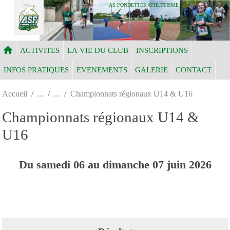
Panneau de gestion des cookies
AS FONDETTES ATHLÉTISME
ACTIVITES
LA VIE DU CLUB
INSCRIPTIONS
INFOS PRATIQUES
EVENEMENTS
GALERIE
CONTACT
Accueil
Championnats régionaux U14 & U16
Championnats régionaux U14 &
U16
Du
samedi
06
au
dimanche
07
juin
2026