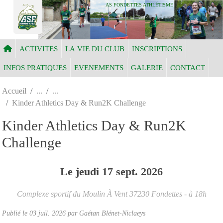
Panneau de gestion des cookies
AS FONDETTES ATHLÉTISME
ACTIVITES
LA VIE DU CLUB
INSCRIPTIONS
INFOS PRATIQUES
EVENEMENTS
GALERIE
CONTACT
Accueil
Kinder Athletics Day & Run2K Challenge
Kinder Athletics Day & Run2K
Challenge
Le
jeudi
17
sept.
2026
Complexe sportif du Moulin À Vent
37230
Fondettes
- à 18h
Publié le
03 juil. 2026
par Gaétan Blénet-Niclaeys