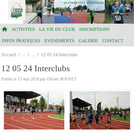
Panneau de gestion des cookies
AS FONDETTES ATHLÉTISME
ACTIVITES
LA VIE DU CLUB
INSCRIPTIONS
INFOS PRATIQUES
EVENEMENTS
GALERIE
CONTACT
Accueil
12 05 24 Interclubs
12 05 24 Interclubs
Publié le
15 mai 2024
par Olivier BOUVET