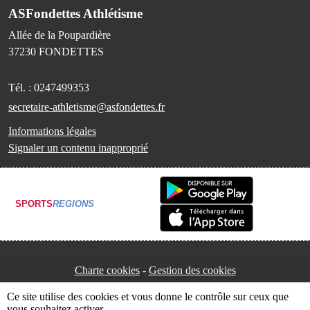
ASFondettes Athlétisme
Allée de la Poupardière
37230
FONDETTES
Tél. :
0247499353
secretaire-athletisme@asfondettes.fr
Informations légales
Signaler un contenu inapproprié
SPORTS
REGIONS
Charte cookies
Gestion des cookies
Ce site utilise des cookies et vous donne le contrôle sur ceux que
vous souhaitez activer